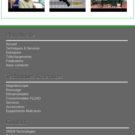
Plan du site
Accueil
Techniques & Services
Entreprise
Téléchargements
Publications
Nous contacter
Techniques & Services
Magnétoscopie
Ressuage
Désaimantation
Consommables FLUXO
Services
Accessoires
Equipements Multi-tests
Contact
SREM Technologies